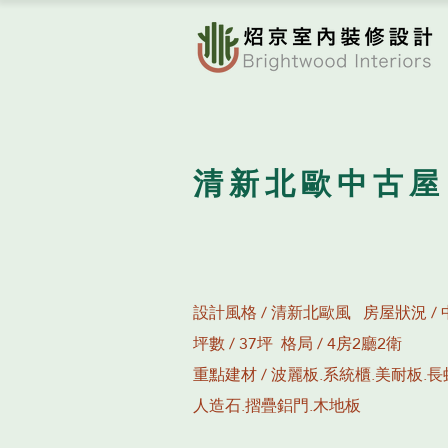
清新北歐中古
設計風格 / 清新北歐風 房屋狀況 /
​坪數 / 37坪​ 格局 / 4房2廳2衛
重點建材 / 波麗板.系統櫃.美耐板.
人造石.摺疊鋁門.木地板