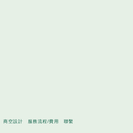
商空設計
服務流程/費用
聯繫