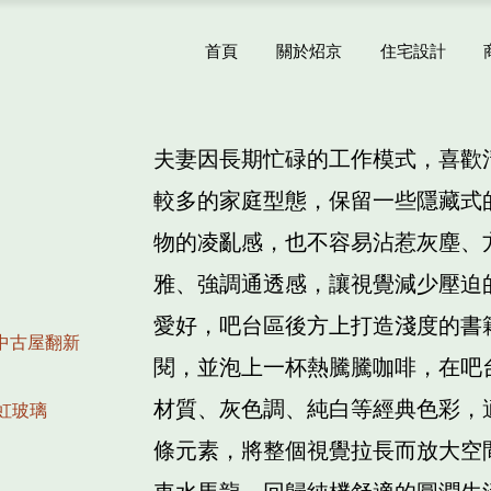
首頁
關於炤京
住宅設計
夫妻因長期忙碌的工作模式，喜歡
較多的家庭型態，保留一些隱藏式
屋
物的凌亂感，也不容易沾惹灰塵、
雅、強調通透感，讓視覺減少壓迫
愛好，吧台區後方上打造淺度的書
 中古屋翻新
閱，並泡上一杯熱騰騰咖啡，在吧
材質、灰色調、純白等經典色彩，
長虹玻璃
條元素，將整個視覺拉長而放大空