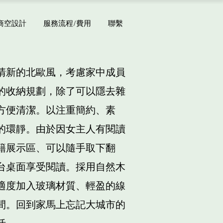
商空設計
服務流程/費用
聯繫
清新的北歐風，考慮家中成員
的收納規劃，除了可以隱去雜
方便清潔。以注重簡約、素
的環靜。由於因女主人有閱讀
籍展示區、可以隨手取下翻
台桌面享受閱讀。採用自然木
適度加入玻璃材質、輕盈的線
間。回到家馬上忘記大城市的