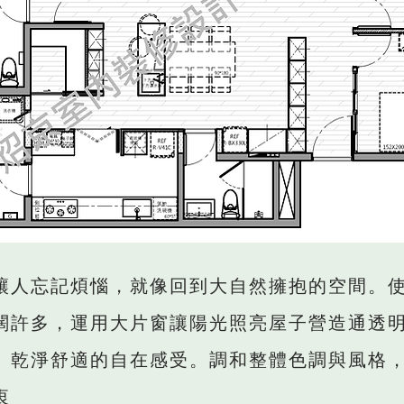
讓人忘記煩惱，就像回到大自然擁抱的空間。
闊許多，運用大片窗讓陽光照亮屋子營造通透
、乾淨舒適的自在感受。調和整體色調與風格
衷