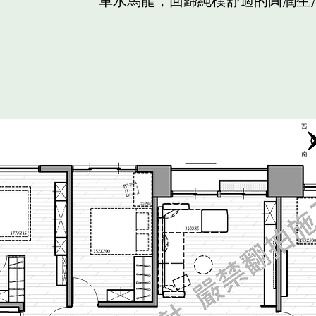
車水馬龍，回歸純樸舒適的圓潤生