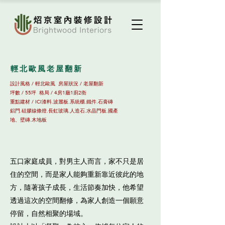
輕北歐風老屋翻新
設計風格 / 輕北歐風 房屋狀況 / 老屋翻新
​坪數 / 55坪​ 格局 / 4房1廳1廚2衛
重點建材 / ICI漆料.波麗板.系統櫃.鐵件.石膏磚
鋁門.硅膠線條燈.長虹玻璃.人造石.水晶門板.國產
地
、
壁磚.木地板
五口家庭成員，對男主人而言，家不只是居
住的空間，而是家人能夠重新靠近彼此的地
方，隨著孩子成長，生活節奏加快，他希望
透過這次的空間翻修，為家人創造一個願意
停留，自然相聚的場域。