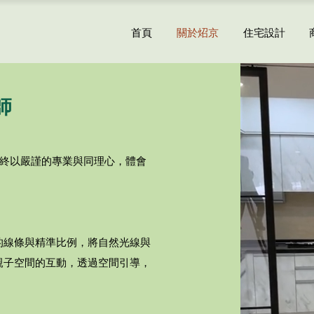
首頁
關於炤京
住宅設計
師
們始終以嚴謹的專業與同理心，體會
的線條與精準比例，將自然光線與
親子空間的互動，透過空間引導，