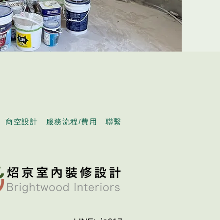
商空設計
服務流程/費用
聯繫